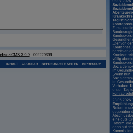
03.07.2026 
Sozialdemok
Sozialdemo
Abenteuerli
Krankschrei
Tag ist nich
kontraprodu
Zum aktuell
Bundesregie
Bundesvorsi
Gesundheit 
„Der von der
Koalitionsau
bereits ab d
ebsoziCMS 3.9.9
- 002229399 -
Krankschreib
völlig abente
Bundesvorsi
INHALT
GLOSSAR
BEFREUNDETE SEITEN
IMPRESSUM
Sozialdemok
im Gesundhei
„Wenn nun… 
Sozialdemok
im Gesundhe
Vorhaben: K
ersten Tag is
kontraproduk
23.06.2026 
Empfehlung
Reform muss
gegenüber d
Abschlussbe
eine gute G
Reform, die 
dann auf de
Kommission 