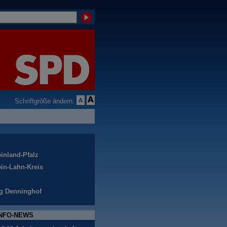
Schriftgröße ändern:
inland-Pfalz
in-Lahn-Kreis
g Denninghof
NFO-NEWS