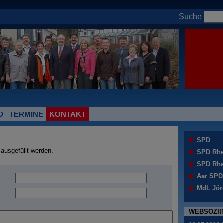
Suche
D
TERMINE
KONTAKT
SPD
 ausgefüllt werden.
SPD Rhe
SPD Rhe
Aar SPD
MdL Jör
WEBSOZII