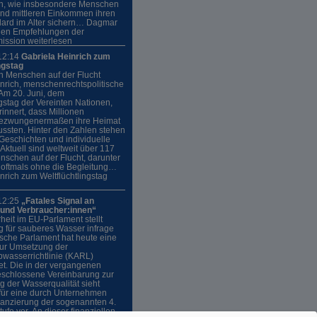
ln, wie insbesondere Menschen
und mittleren Einkommen ihren
ard im Alter sichern… Dagmar
den Empfehlungen der
ssion weiterlesen
12:14
Gabriela Heinrich zum
ngstag
n Menschen auf der Flucht
nrich, menschenrechtspolitische
Am 20. Juni, dem
ngstag der Vereinten Nationen,
rinnert, dass Millionen
ezwungenermaßen ihre Heimat
ssten. Hinter den Zahlen stehen
Geschichten und individuelle
„Aktuell sind weltweit über 117
nschen auf der Flucht, darunter
, oftmals ohne die Begleitung…
nrich zum Weltflüchtlingstag
12:25
„Fatales Signal an
nd Verbraucher:innen“
eit im EU-Parlament stellt
 für sauberes Wasser infrage
sche Parlament hat heute eine
zur Umsetzung der
asserrichtlinie (KARL)
t. Die in der vergangenen
eschlossene Vereinbarung zur
 der Wasserqualität sieht
 für eine durch Unternehmen
nanzierung der sogenannten 4.
ufe vor. An dieser finanziellen