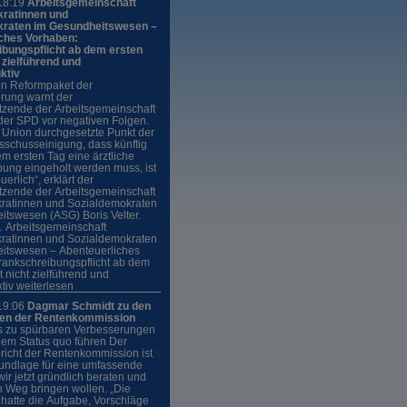
18:19
Arbeitsgemeinschaft
ratinnen und
kraten im Gesundheitswesen –
ches Vorhaben:
bungspflicht ab dem ersten
t zielführend und
ktiv
en Reformpaket der
rung warnt der
tzende der Arbeitsgemeinschaft
der SPD vor negativen Folgen.
 Union durchgesetzte Punkt der
sschusseinigung, dass künftig
em ersten Tag eine ärztliche
ung eingeholt werden muss, ist
uerlich“, erklärt der
tzende der Arbeitsgemeinschaft
ratinnen und Sozialdemokraten
tswesen (ASG) Boris Velter.
Arbeitsgemeinschaft
ratinnen und Sozialdemokraten
itswesen – Abenteuerliches
rankschreibungspflicht ab dem
t nicht zielführend und
tiv weiterlesen
19:06
Dagmar Schmidt zu den
en der Rentenkommission
 zu spürbaren Verbesserungen
em Status quo führen Der
richt der Rentenkommission ist
rundlage für eine umfassende
wir jetzt gründlich beraten und
n Weg bringen wollen. „Die
hatte die Aufgabe, Vorschläge