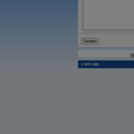
W
© SPD 2006