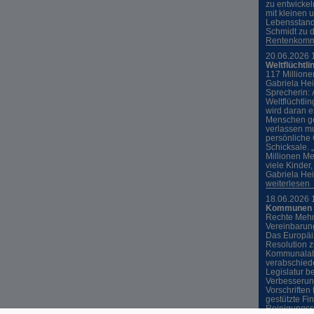
zu entwicke
mit kleinen 
Lebensstand
Schmidt zu 
Rentenkommi
20.06.2026 
Weltflüchtli
117 Millione
Gabriela Hei
Sprecherin: 
Weltflüchtli
wird daran e
Menschen g
verlassen mu
persönliche 
Schicksale. 
Millionen Me
viele Kinder
Gabriela Hei
weiterlesen
18.06.2026 
Kommunen u
Rechte Mehrh
Vereinbarung
Das Europäi
Resolution 
Kommunalabw
verabschiede
Legislatur b
Verbesserung
Vorschriften
gestützte Fi
Reinigungsst